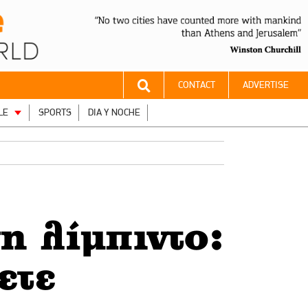
CONTACT
ADVERTISE
LE
SPORTS
DIA Y NOCHE
η λίμπιντο:
ετε