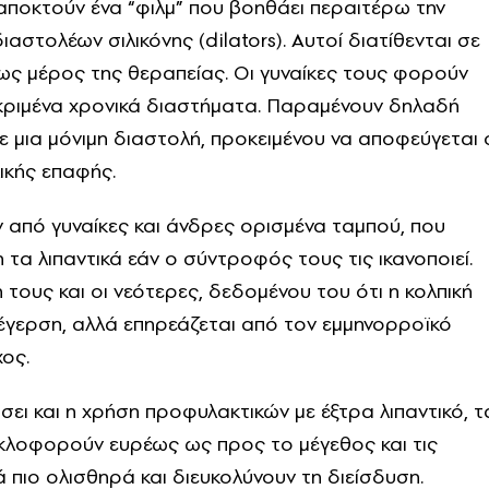
 αποκτούν ένα “φιλμ” που βοηθάει περαιτέρω την
αστολέων σιλικόνης (dilators). Αυτοί διατίθενται σε
 ως μέρος της θεραπείας. Οι γυναίκες τους φορούν
εκριμένα χρονικά διαστήματα. Παραμένουν δηλαδή
ε μια μόνιμη διαστολή, προκειμένου να αποφεύγεται 
ικής επαφής.
ν από γυναίκες και άνδρες ορισμένα ταμπού, που
η τα λιπαντικά εάν ο σύντροφός τους τις ικανοποιεί.
τους και οι νεότερες, δεδομένου του ότι η κολπική
ιέγερση, αλλά επηρεάζεται από τον εμμηνορροϊκό
χος.
σει και η χρήση προφυλακτικών με έξτρα λιπαντικό, τ
κλοφορούν ευρέως ως προς το μέγεθος και τις
τά πιο ολισθηρά και διευκολύνουν τη διείσδυση.