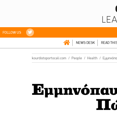
FOLLOW US
NEWS DESK
READ THI
kourdistoportocali.com
People
Health
Εμμηνόπαυ
Εμμηνόπαυσ
Πώ