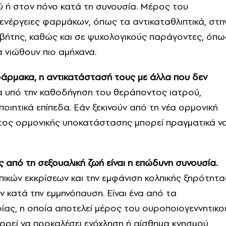
ού ή στον πόνο κατά τη συνουσία. Μέρος του
νέργειες φαρμάκων, όπως τα αντικαταθλιπτικά, στη
βήτης, καθώς και σε ψυχολογικούς παράγοντες, όπω
α νιώθουν πιο αμήχανα.
άρμακα, η αντικατάστασή τους με άλλα που δεν
 υπό την καθοδήγηση του θεράποντος ιατρού,
οιητικά επίπεδα. Εάν ξεκινούν από τη νέα ορμονική
τος ορμονικής υποκατάστασης μπορεί πραγματικά ν
από τη σεξουαλική ζωή είναι η επώδυνη συνουσία.
πικών εκκρίσεων και την εμφάνιση κολπικής ξηρότητα
 κατά την εμμηνόπαυση. Είναι ένα από τα
ας, η οποία αποτελεί μέρος του ουροποιογεννητικο
ορεί να προκαλέσει ενόχληση ή αίσθημα κνησμού