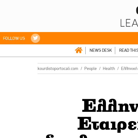
FOLLOW US
NEWS DESK
READ THI
kourdistoportocali.com
People
Health
Ελληνική 
Ελλην
Εταιρε