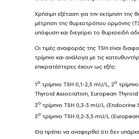
Χρήσιμη εξέταση για την εκτίμηση της θ
μέτρηση της θυρεοτρόπου ορμόνης (TSH
υπόφυση και διεγείρει το θυρεοειδή αδ
Οι τιμές αναφοράς της TSH είναι διαφο
τρίμηνο και ανάλογα με τις κατευθυντήρ
επικρατέστερες έχουν ως εξής:
ο
ο
1
τρίμηνο TSH 0,1-2,5 mU/L, 2
τρίμηνο
Thyroid Association, European Thyroid
ο
3
τρίμηνο TSH 0,3-3 mU/L (Endocrine S
ο
3
τρίμηνο TSH 0,2-3,5 mU/L (European 
Θα πρέπει να αναφερθεί ότι δεν υπάρχ