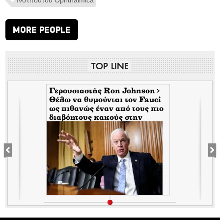
MORE PEOPLE
TOP LINE
Γερουσιαστής Ron Johnson>
Θέλω να θυμούνται τον Fauci
s
ως πιθανώς έναν από τους πιο
διαβόητους κακούς στην
αμερικανική ιστορία