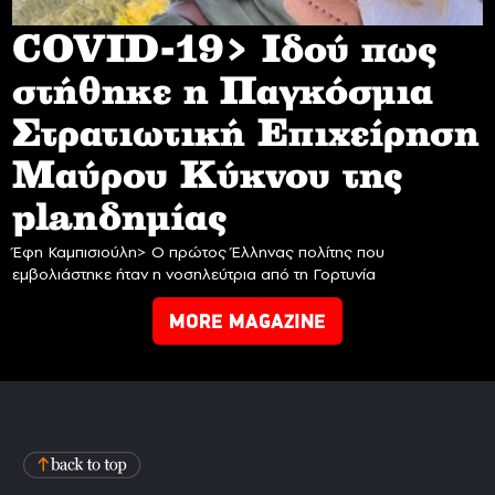
COVID-19> Iδού πως
στήθηκε η Παγκόσμια
Στρατιωτική Επιχείρηση
Mαύρου Κύκνου της
planδημίας
Έφη Καμπισιούλη> Ο πρώτος Έλληνας πολίτης που
εμβολιάστηκε ήταν η νοσηλεύτρια από τη Γορτυνία
MORE MAGAZINE