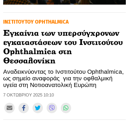
GOLDEN TRAVELLER
ΙΝΣΤΙΤΟΥΤΟΥ OPHTHALMICA
SOOZIE’S FRIENDS
Εγκαίνια των υπερσύγχρονων
CULTURE
εγκαταστάσεων του Ινστιτούτου
TASTELAND
Ophthalmica στη
Θεσσαλονίκη
TECH
Αναδεικνύοντας το Ινστιτούτου Ophthalmica,
HEALTH
ως σημείο αναφοράς για την οφθαλμική
υγεία στη Νοτιοανατολική Ευρώπη
MEDIALAND
7 ΟΚΤΩΒΡΙΟΥ 2025 10:10
DRIVE
SPORTS
DIA Y NOCHE