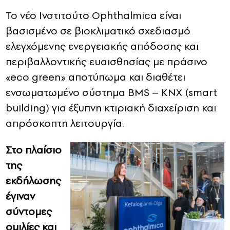
Το νέο Ινστιτούτο Ophthalmica είναι
βασισμένο σε βιοκλιματικό σχεδιασμό
ελεγχόμενης ενεργειακής απόδοσης και
περιβαλλοντικής ευαισθησίας με πράσινο
«eco green» αποτύπωμα και διαθέτει
ενσωματωμένο σύστημα BMS – KNX (smart
building) για έξυπνη κτιριακή διαχείριση και
απρόσκοπτη λειτουργία.
Στο πλαίσιο
της
εκδήλωσης
έγιναν
σύντομες
ομιλίες και