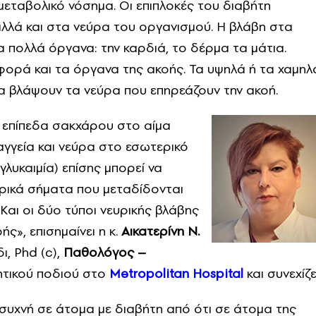
μεταβολικό νόσημα. Οι επιπλοκές του διαβήτη
λλά και στα νεύρα του οργανισμού. Η βλάβη στα
α πολλά όργανα: την καρδιά, το δέρμα τα μάτια.
ρά και τα όργανα της ακοής. Τα υψηλά ή τα χαμηλ
α βλάψουν τα νεύρα που επηρεάζουν την ακοή.
 επίπεδα σακχάρου στο αίμα
γγεία και νεύρα στο εσωτερικό
γλυκαιμία) επίσης μπορεί να
υρικά σήματα που μεταδίδονται
Και οι δύο τύποι νευρικής βλάβης
», επισημαίνει η κ.
Αικατερίνη Ν.
ι, Phd (c),
Παθολόγος –
ητικού ποδιού στο
Metropolitan
Hospital
και συνεχίζε
 συχνή σε άτομα με διαβήτη από ότι σε άτομα της