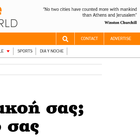
CONTACT
ADVERTISE
LE
SPORTS
DIA Y NOCHE
ακοή σας;
 σας