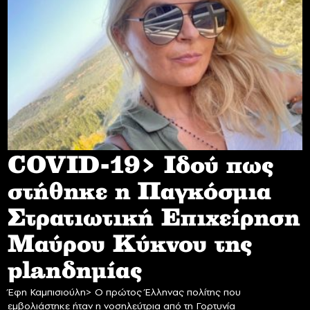
COVID-19> Iδού πως
στήθηκε η Παγκόσμια
Στρατιωτική Επιχείρηση
Mαύρου Κύκνου της
planδημίας
Έφη Καμπισιούλη> Ο πρώτος Έλληνας πολίτης που
εμβολιάστηκε ήταν η νοσηλεύτρια από τη Γορτυνία