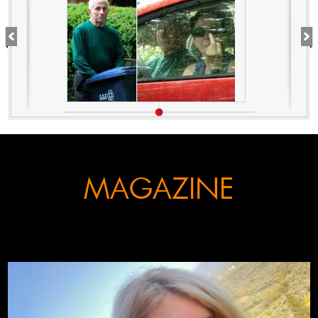
κάλυπταν οι μηντιακές
ερπύστριες του deep state.
Τώρα η σύζυγος υψώνει το
δάχτυλο στους φωτορεπόρτερ
MAGAZINE