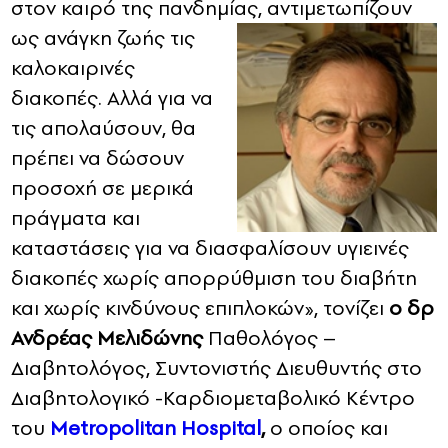
στον καιρό της πανδημίας, αντιμετωπίζουν
ως ανάγκη ζωής τις
καλοκαιρινές
διακοπές. Αλλά για να
τις απολαύσουν, θα
πρέπει να δώσουν
προσοχή σε μερικά
πράγματα και
καταστάσεις για να διασφαλίσουν υγιεινές
διακοπές χωρίς απορρύθμιση του διαβήτη
και χωρίς κινδύνους επιπλοκών», τονίζει
ο δρ
Ανδρέας Μελιδώνης
Παθολόγος –
Διαβητολόγος, Συντονιστής Διευθυντής στο
Διαβητολογικό -Καρδιομεταβολικό Κέντρο
του
Metropolitan Hospital
,
ο οποίος και