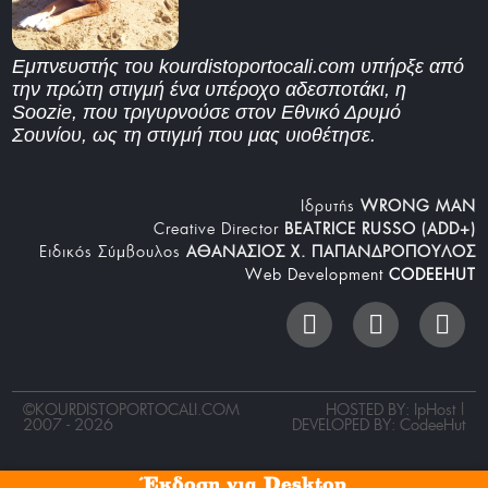
Εμπνευστής του kourdistoportocali.com υπήρξε από
την πρώτη στιγμή ένα υπέροχο αδεσποτάκι, η
Soozie, που τριγυρνούσε στον Εθνικό Δρυμό
Σουνίου, ως τη στιγμή που μας υιοθέτησε.
Iδρυτής
WRONG MAN
Creative Director
BEATRICE RUSSO (ADD+)
Ειδικός Σύμβουλος
ΑΘΑΝΑΣΙΟΣ Χ. ΠΑΠΑΝΔΡΟΠΟΥΛΟΣ
Web Development
CODEEHUT
©
KOURDISTOPORTOCALI.COM
HOSTED BY: IpHost |
2007 - 2026
DEVELOPED BY:
CodeeHut
Έκδοση για Desktop