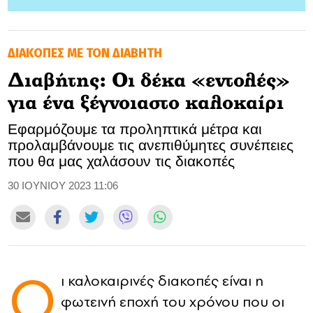
GOLDEN TRAVELLER
ΔΙΑΚΟΠΕΣ ΜΕ ΤΟΝ ΔΙΑΒΗΤΗ
SOOZIE’S FRIENDS
Διαβήτης: Οι δέκα «εντολές»
CULTURE
για ένα ξέγνοιαστο καλοκαίρι
TASTELAND
Εφαρμόζουμε τα προληπτικά μέτρα και
προλαμβάνουμε τις ανεπιθύμητες συνέπειες
TECH
που θα μας χαλάσουν τις διακοπές
HEALTH
30 ΙΟΥΝΙΟΥ 2023 11:06
MEDIALAND
DRIVE
Ο
ι καλοκαιρινές διακοπές είναι η
SPORTS
φωτεινή εποχή του χρόνου που οι
DIA Y NOCHE