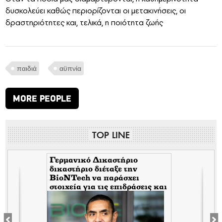
δυσκολεύει καθώς περιορίζονται οι μετακινήσεις, οι
δραστηριότητες και, τελικά, η ποιότητα ζωής
παιδιά
αϋπνία
MORE PEOPLE
TOP LINE
Γερμανικό Δικαστήριο
δικαστήριο διέταξε την
BioNTech να παράσχει
στοιχεία για τις επιδράσεις και
τις παρενέργειες των παρτίδων
FE6975 και 1D020A