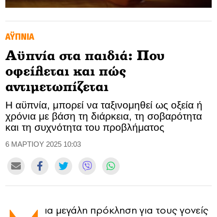
GOLDEN TRAVELLER
ΑΫΠΝΙΑ
SOOZIE’S FRIENDS
Αϋπνία στα παιδιά: Που
CULTURE
οφείλεται και πώς
TASTELAND
αντιμετωπίζεται
Η αϋπνία, μπορεί να ταξινομηθεί ως οξεία ή
TECH
χρόνια με βάση τη διάρκεια, τη σοβαρότητα
και τη συχνότητα του προβλήματος
HEALTH
6 ΜΑΡΤΙΟΥ 2025 10:03
MEDIALAND
DRIVE
SPORTS
ια μεγάλη πρόκληση για τους γονείς
DIA Y NOCHE