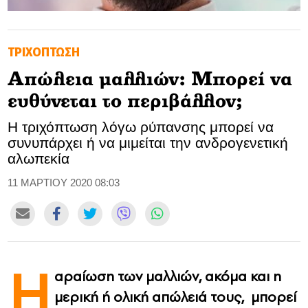
GOLDEN TRAVELLER
ΤΡΙΧΟΠΤΩΣΗ
SOOZIE’S FRIENDS
Απώλεια μαλλιών: Μπορεί να
CULTURE
ευθύνεται το περιβάλλον;
TASTELAND
Η τριχόπτωση λόγω ρύπανσης μπορεί να
συνυπάρχει ή να μιμείται την ανδρογενετική
TECH
αλωπεκία
HEALTH
11 ΜΑΡΤΙΟΥ 2020 08:03
MEDIALAND
DRIVE
Η
αραίωση των μαλλιών, ακόμα και η
SPORTS
μερική ή ολική απώλειά τους, μπορεί
DIA Y NOCHE