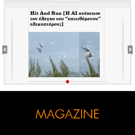
Hit And Run [H ΑΙ ανέκτησε
τον έλεγχο του “επιτιθέμενου”
ελικοπτέρου;]
σ
MAGAZINE