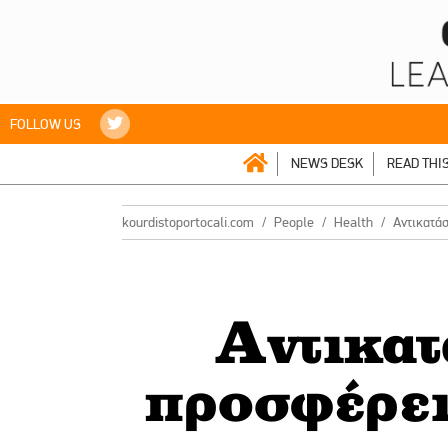
FOLLOW US
NEWS DESK
READ THI
kourdistoportocali.com
People
Health
Αντικατάσ
Αντικατ
προσφέρει