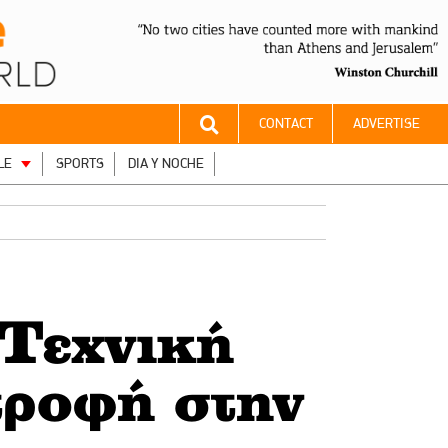
CONTACT
ADVERTISE
LE
SPORTS
DIA Y NOCHE
 Τεχνική
τροφή στην