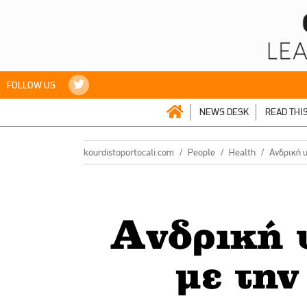
FOLLOW US
NEWS DESK
READ THI
kourdistoportocali.com
People
Health
Ανδρική υ
Ανδρική 
με την