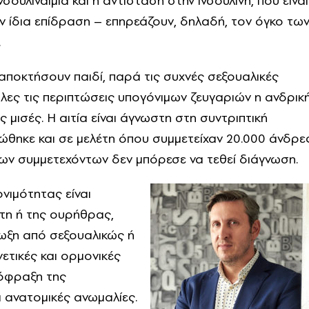
νσουλιναιμία και η αντίσταση στην ινσουλίνη, που είναι
ν ίδια επίδραση – επηρεάζουν, δηλαδή, τον όγκο τω
.
αποκτήσουν παιδί, παρά τις συχνές σεξουαλικές
όλες τις περιπτώσεις υπογόνιμων ζευγαριών η ανδρικ
ς μισές. Η αιτία είναι άγνωστη στη συντριπτική
ώθηκε και σε μελέτη όπου συμμετείχαν 20.000 άνδρες
των συμμετεχόντων δεν μπόρεσε να τεθεί διάγνωση.
ονιμότητας είναι
τη ή της ουρήθρας,
μωξη από σεξουαλικώς ή
ετικές και ορμονικές
όφραξη της
 ανατομικές ανωμαλίες.