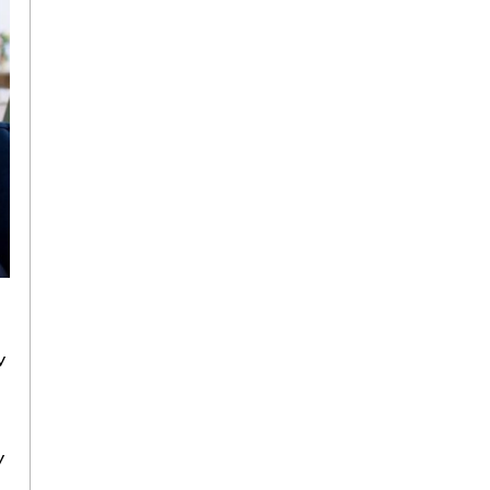
ν
υ
ν