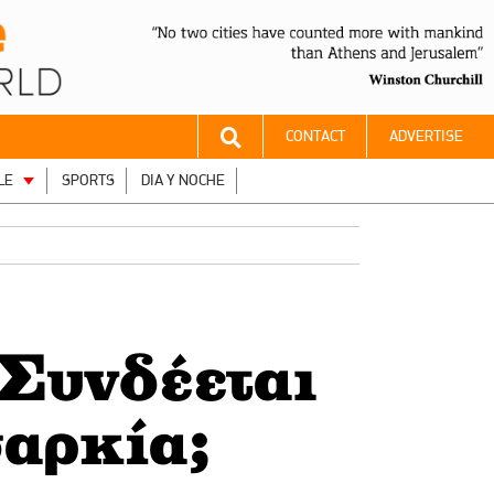
CONTACT
ADVERTISE
LE
SPORTS
DIA Y NOCHE
Συνδέεται
αρκία;