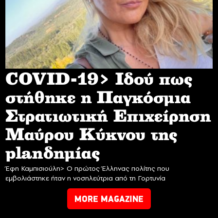
COVID-19> Iδού πως
στήθηκε η Παγκόσμια
Στρατιωτική Επιχείρηση
Mαύρου Κύκνου της
planδημίας
Έφη Καμπισιούλη> Ο πρώτος Έλληνας πολίτης που
εμβολιάστηκε ήταν η νοσηλεύτρια από τη Γορτυνία
MORE MAGAZINE