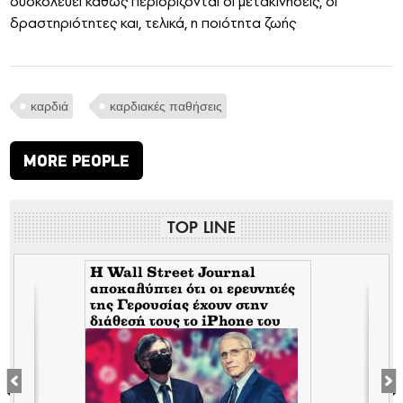
δυσκολεύει καθώς περιορίζονται οι μετακινήσεις, οι
δραστηριότητες και, τελικά, η ποιότητα ζωής
καρδιά
καρδιακές παθήσεις
MORE PEOPLE
TOP LINE
H Wall Street Journal
αποκαλύπτει ότι οι ερευνητές
της Γερουσίας έχουν στην
διάθεσή τους το iPhone του
Tony Fauci από την περίοδο
της πανδημίας. Τι σημαίνει
αυτό για τον εμπλεκόμενο
Σωτήρη Τσιόδρα