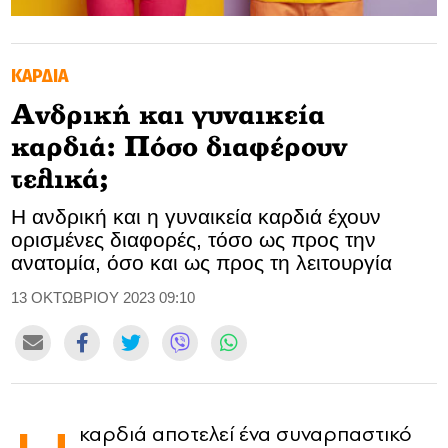
GOLDEN TRAVELLER
ΚΑΡΔΙΑ
SOOZIE’S FRIENDS
Ανδρική και γυναικεία
CULTURE
καρδιά: Πόσο διαφέρουν
TASTELAND
τελικά;
Η ανδρική και η γυναικεία καρδιά έχουν
TECH
ορισμένες διαφορές, τόσο ως προς την
ανατομία, όσο και ως προς τη λειτουργία
HEALTH
13 ΟΚΤΩΒΡΙΟΥ 2023 09:10
MEDIALAND
DRIVE
SPORTS
καρδιά αποτελεί ένα συναρπαστικό
DIA Y NOCHE