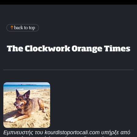
Εμπνευστής του kourdistoportocali.com υπήρξε από