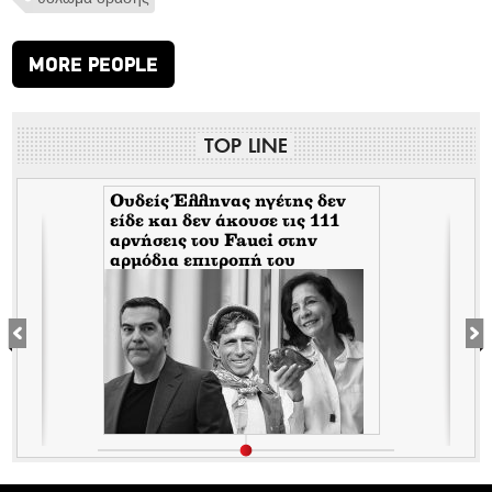
MORE PEOPLE
TOP LINE
Ουδείς Έλληνας ηγέτης δεν
είδε και δεν άκουσε τις 111
αρνήσεις του Fauci στην
αρμόδια επιτροπή του
Κογκρέσου. Δείτε γιατί!