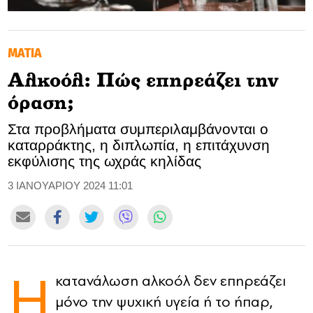
GOLDEN TRAVELLER
ΜΑΤΙΑ
SOOZIE’S FRIENDS
Αλκοόλ: Πώς επηρεάζει την
CULTURE
όραση;
TASTELAND
Στα προβλήματα συμπεριλαμβάνονται ο
καταρράκτης, η διπλωπία, η επιτάχυνση
TECH
εκφύλισης της ωχράς κηλίδας
HEALTH
3 ΙΑΝΟΥΑΡΙΟΥ 2024 11:01
MEDIALAND
DRIVE
Η
κατανάλωση αλκοόλ δεν επηρεάζει
SPORTS
μόνο την ψυχική υγεία ή το ήπαρ,
DIA Y NOCHE