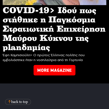
COVID-19> Iδού πως
στήθηκε η Παγκόσμια
Στρατιωτική Επιχείρηση
Mαύρου Κύκνου της
planδημίας
Έφη Καμπισιούλη> Ο πρώτος Έλληνας πολίτης που
εμβολιάστηκε ήταν η νοσηλεύτρια από τη Γορτυνία
MORE MAGAZINE