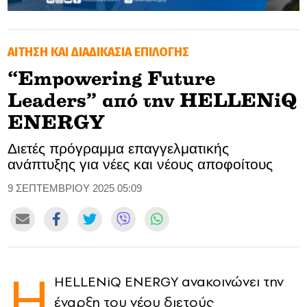
GOLDEN TRAVELLER
ΑΙΤΗΣΗ ΚΑΙ ΔΙΑΔΙΚΑΣΙΑ ΕΠΙΛΟΓΗΣ
SOOZIE’S FRIENDS
“Empowering Future
CULTURE
Leaders” από την HELLENiQ
TASTELAND
ENERGY
Διετές πρόγραμμα επαγγελματικής
TECH
ανάπτυξης για νέες και νέους αποφοίτους
HEALTH
9 ΣΕΠΤΕΜΒΡΙΟΥ 2025 05:09
MEDIALAND
DRIVE
Η
SPORTS
HELLENiQ ENERGY ανακοινώνει την
έναρξη του νέου διετούς
DIA Y NOCHE