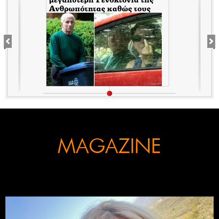
μεγαλύτερη Γενοκτονία της
Ανθρωπότητας καθώς τους
κάλυπταν οι μηντιακές
ερπύστριες του deep state.
Τώρα η σύζυγος υψώνει το
δάχτυλο στους φωτορεπόρτερ
MAGAZINE