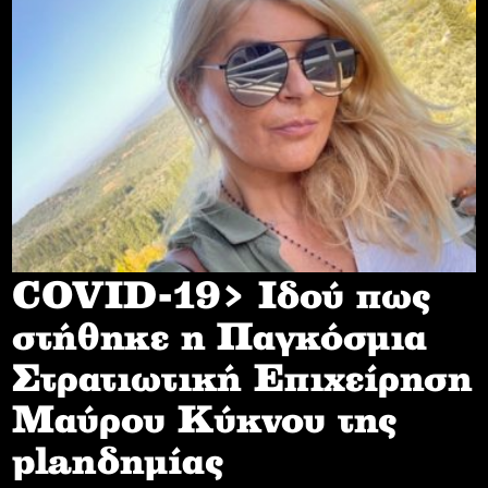
COVID-19> Iδού πως
στήθηκε η Παγκόσμια
Στρατιωτική Επιχείρηση
Mαύρου Κύκνου της
planδημίας