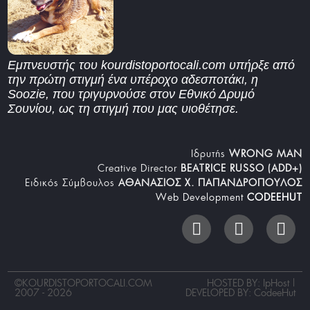
Εμπνευστής του kourdistoportocali.com υπήρξε από
την πρώτη στιγμή ένα υπέροχο αδεσποτάκι, η
Soozie, που τριγυρνούσε στον Εθνικό Δρυμό
Σουνίου, ως τη στιγμή που μας υιοθέτησε.
Iδρυτής
WRONG MAN
Creative Director
BEATRICE RUSSO (ADD+)
Ειδικός Σύμβουλος
ΑΘΑΝΑΣΙΟΣ Χ. ΠΑΠΑΝΔΡΟΠΟΥΛΟΣ
Web Development
CODEEHUT
©
KOURDISTOPORTOCALI.COM
HOSTED BY: IpHost |
2007 - 2026
DEVELOPED BY:
CodeeHut