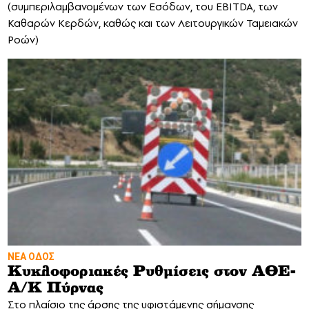
(συμπεριλαμβανομένων των Εσόδων, του EBITDA, των
Καθαρών Κερδών, καθώς και των Λειτουργικών Ταμειακών
Ροών)
ΝΕΑ ΟΔΟΣ
Κυκλοφοριακές Ρυθμίσεις στον ΑΘΕ-
Α/Κ Πύρνας
Στο πλαίσιο της άρσης της υφιστάμενης σήμανσης