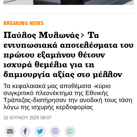
GOLDEN TRAVELLER
BREAKING NEWS
SOOZIE’S FRIENDS
Παύλος Μυλωνάς> Τα
CULTURE
εντυπωσιακά αποτελέσματα του
TASTELAND
πρώτου εξαμήνου θέτουν
ισχυρά θεμέλια για τη
TECH
δημιουργία αξίας στο μέλλον
HEALTH
Τα κεφαλαιακά μας αποθέματα -κύριο
συγκριτικό πλεονέκτημα της Εθνικής
MEDIALAND
Τράπεζας-διατήρησαν την ανοδική τους τάση
λόγω της ισχυρής κερδοφορίας
DRIVE
31 ΙΟΥΛΙΟΥ 2025 08:07
SPORTS
DIA Y NOCHE