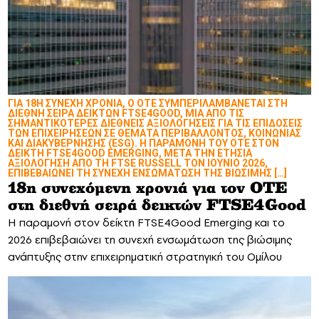
ΓΙΑ 18Η ΣΥΝΕΧΗ ΧΡΟΝΙΑ, Ο ΟΤΕ ΣΥΜΠΕΡΙΛΑΜΒΑΝΕΤΑΙ ΣΤΗ
ΔΙΕΘΝΗ ΣΕΙΡΑ ΔΕΙΚΤΩΝ FTSE4GOOD, ΜΙΑ ΑΠΟ ΤΙΣ
ΣΗΜΑΝΤΙΚΟΤΕΡΕΣ ΔΙΕΘΝΕΙΣ ΑΞΙΟΛΟΓΗΣΕΙΣ ΓΙΑ ΤΙΣ ΕΠΙΔΟΣΕΙΣ
ΤΩΝ ΕΠΙΧΕΙΡΗΣΕΩΝ ΣΕ ΘΕΜΑΤΑ ΠΕΡΙΒΑΛΛΟΝΤΟΣ, ΚΟΙΝΩΝΙΑΣ
ΚΑΙ ΔΙΑΚΥΒΕΡΝΗΣΗΣ (ESG). Η ΠΑΡΑΜΟΝΗ ΤΟΥ ΟΤΕ ΣΤΟΝ
ΔΕΙΚΤΗ FTSE4GOOD EMERGING, ΜΕΤΑ ΤΗΝ ΕΤΗΣΙΑ
ΑΞΙΟΛΟΓΗΣΗ ΑΠΟ ΤΗ FTSE RUSSELL ΤΟΝ ΙΟΥΝΙΟ 2026,
ΕΠΙΒΕΒΑΙΩΝΕΙ ΤΗ ΣΥΝΕΧΗ ΕΝΣΩΜΑΤΩΣΗ ΤΗΣ ΒΙΩΣΙΜΗΣ […]
18η συνεχόμενη χρονιά για τον ΟΤΕ
στη διεθνή σειρά δεικτών FTSE4Good
Η παραμονή στον δείκτη FTSE4Good Emerging και το
2026 επιβεβαιώνει τη συνεχή ενσωμάτωση της βιώσιμης
ανάπτυξης στην επιχειρηματική στρατηγική του Ομίλου