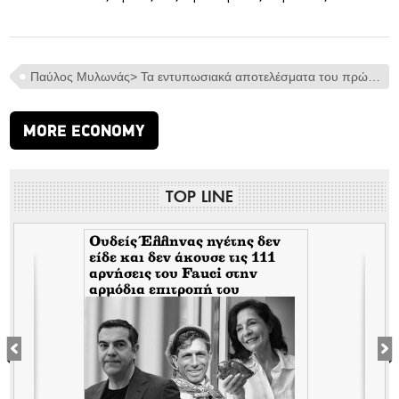
Παύλος Μυλωνάς> Τα εντυπωσιακά αποτελέσματα του πρώτου εξαμήνου θέτουν ισχυρά θεμέλια για τη δημιουργία αξίας στο μέλλον
MORE ECONOMY
TOP LINE
Ουδείς Έλληνας ηγέτης δεν
είδε και δεν άκουσε τις 111
αρνήσεις του Fauci στην
αρμόδια επιτροπή του
Κογκρέσου. Δείτε γιατί!