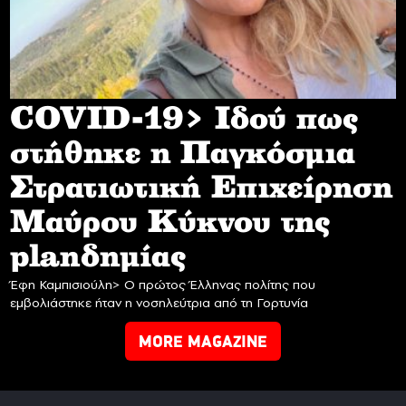
COVID-19> Iδού πως
στήθηκε η Παγκόσμια
Στρατιωτική Επιχείρηση
Mαύρου Κύκνου της
planδημίας
Έφη Καμπισιούλη> Ο πρώτος Έλληνας πολίτης που
εμβολιάστηκε ήταν η νοσηλεύτρια από τη Γορτυνία
MORE MAGAZINE