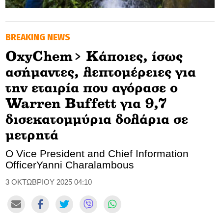
GOLDEN TRAVELLER
BREAKING NEWS
SOOZIE’S FRIENDS
OxyChem> Κάποιες, ίσως
CULTURE
ασήμαντες, λεπτομέρειες για
TASTELAND
την εταιρία που αγόρασε ο
Warren Buffett για 9,7
TECH
δισεκατομμύρια δολάρια σε
HEALTH
μετρητά
MEDIALAND
Ο Vice President and Chief Information
OfficerYanni Charalambous
DRIVE
3 ΟΚΤΩΒΡΙΟΥ 2025 04:10
SPORTS
DIA Y NOCHE