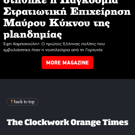
στήθηκε η Παγκόσμια
Στρατιωτική Επιχείρηση
Mαύρου Κύκνου της
planδημίας
Έφη Καμπισιούλη> Ο πρώτος Έλληνας πολίτης που
εμβολιάστηκε ήταν η νοσηλεύτρια από τη Γορτυνία
MORE MAGAZINE