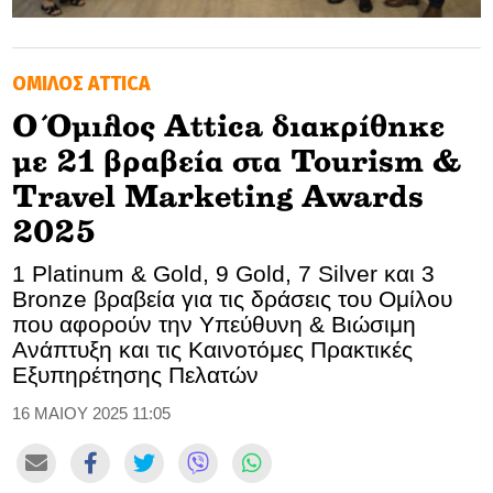
GOLDEN TRAVELLER
ΌΜΙΛΟΣ ΑTTICA
SOOZIE’S FRIENDS
Ο Όμιλος Attica διακρίθηκε
CULTURE
με 21 βραβεία στα Tourism &
TASTELAND
Travel Marketing Awards
2025
TECH
1 Platinum & Gold, 9 Gold, 7 Silver και 3
HEALTH
Bronze βραβεία για τις δράσεις του Ομίλου
που αφορούν την Υπεύθυνη & Βιώσιμη
MEDIALAND
Ανάπτυξη και τις Καινοτόμες Πρακτικές
Εξυπηρέτησης Πελατών
DRIVE
16 ΜΑΙΟΥ 2025 11:05
SPORTS
DIA Y NOCHE