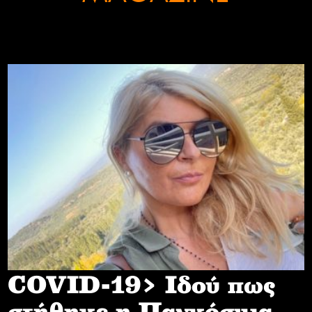
COVID-19> Iδού πως