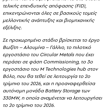
τελικής επενδυτικής απόφασης (
FID
),
επικεντρώνονται όλες σε βασικούς τομείς
μελλοντικής ανάπτυξης και βιομηχανικής
εξέλιξης.
Σε προχωρημένο στάδιο βρίσκεται το έργο
Βωξίτη – Αλουμίνα – Γάλλιο, το πιλοτικό
εργοστάσιο του
Circular
Metals
που έχει
περάσει σε φάση
Commissioning
, το 3ο
εργοστάσιο του
M
Technologies
hub
στον
Βόλο, που θα τεθεί σε λειτουργία το 2ο
τρίμηνο του 2026, και η προαναφερθείσα
αυτόνομη μονάδα
Battery
Storage
των
330
MW
, η οποία αναμένεται να λειτουργήσει
το 2ο τρίμηνο του 2026.