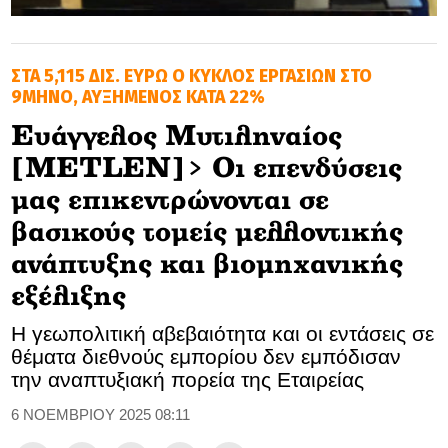
GOLDEN TRAVELLER
ΣΤΑ 5,115 ΔΙΣ. ΕΥΡΩ Ο ΚΥΚΛΟΣ ΕΡΓΑΣΙΩΝ ΣΤΟ
SOOZIE’S FRIENDS
9ΜΗΝΟ, ΑΥΞΗΜΕΝΟΣ ΚΑΤΑ 22%
CULTURE
Ευάγγελος Μυτιληναίος
[METLEN]> Οι επενδύσεις
TASTELAND
μας επικεντρώνονται σε
TECH
βασικούς τομείς μελλοντικής
ανάπτυξης και βιομηχανικής
HEALTH
εξέλιξης
MEDIALAND
Η γεωπολιτική αβεβαιότητα και οι εντάσεις σε
DRIVE
θέματα διεθνούς εμπορίου δεν εμπόδισαν
την αναπτυξιακή πορεία της Εταιρείας
SPORTS
6 ΝΟΕΜΒΡΙΟΥ 2025 08:11
DIA Y NOCHE