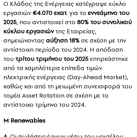
Ο Κλάδος της Ενέργειας κατέγραψε κύκλο
εργασιών
€4.
0
7
0
εκατ
. για το
εννεάμηνο του
2025
, που αντιστοιχεί στο
80% του συνολικού
κύκλου εργασιών
της Εταιρείας,
σημειώνοντας
αύξηση
18
%
σε σχέση με την
αντίστοιχη περίοδο του 2024. Η απόδοση
του
τρίτου
τριμήνου
του
2025
επηρεάστηκε
από τα χαμηλότερα επίπεδα τιμών
ηλεκτρικής ενέργειας (Day-Ahead Market),
καθώς και από τη μειωμένη συνεισφορά του
τομέα Asset Rotation σε σχέση με το
αντίστοιχο τρίμηνο του 2024.
M Renewables
Α.
Οι πωλήσεις έργων μέσω του μοντέλου