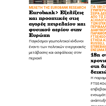
ΓΙΑ 18Η 
MΕΛΕΤΗ ΤΗΣ EUROBANK RESEARCH
ΣΥΜΠΕΡΙ
Eurobank> Εξελίξεις
ΣΕΙΡΑ ΔΕ
ΑΠΟ ΤΙΣ 
και προοπτικές στις
ΑΞΙΟΛΟΓΗ
ΤΩΝ ΕΠΙ
αγορές πετρελαίου και
ΠΕΡΙΒΑΛΛ
φυσικού αερίου στην
ΔΙΑΚΥΒΕΡ
ΠΑΡΑΜΟΝ
Ευρώπη
FTSE4GO
ΕΤΗΣΙΑ Α
Παγκόσμιοι γεωπολιτικοί κίνδυνοι
RUSSELL 
έναντι των πολιτικών ενεργειακής
ΕΠΙΒΕΒΑΙ
ΕΝΣΩΜΑΤΩ
μετάβασης και ασφάλειας στην
18η σ
περιοχή
χρονι
στη δ
δεικ
Η παραμο
FTSE4Go
επιβεβαι
ενσωμάτ
ανάπτυξη