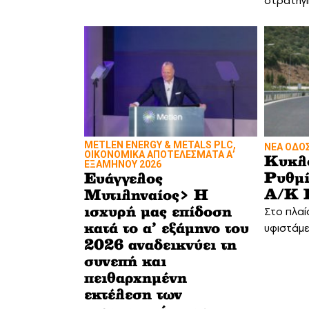
στρατηγι
METLEN ENERGY & METALS PLC,
ΝΕΑ ΟΔΟ
ΟΙΚΟΝΟΜΙΚΑ ΑΠΟΤΕΛΕΣΜΑΤΑ Α’
Κυκλ
ΕΞΑΜΗΝΟΥ 2026
Ρυθμί
Ευάγγελος
Α/Κ 
Μυτιληναίος> Η
Στο πλαί
ισχυρή μας επίδοση
υφιστάμ
κατά το α’ εξάμηνο του
2026 αναδεικνύει τη
συνεπή και
πειθαρχημένη
εκτέλεση των