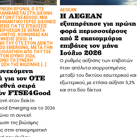
ΣΥΝΕΧΗ ΧΡΟΝΙΑ, Ο ΟΤΕ
AEGEAN
ΛΑΜΒΑΝΕΤΑΙ ΣΤΗ ΔΙΕΘΝΗ
Η AEGEAN
ΙΚΤΩΝ FTSE4GOOD, ΜΙΑ
ΣΗΜΑΝΤΙΚΟΤΕΡΕΣ ΔΙΕΘΝΕΙΣ
εξυπηρέτησε για πρώτη
ΣΕΙΣ ΓΙΑ ΤΙΣ ΕΠΙΔΟΣΕΙΣ
ΧΕΙΡΗΣΕΩΝ ΣΕ ΘΕΜΑΤΑ
φορά περισσοτέρους
ΟΝΤΟΣ, ΚΟΙΝΩΝΙΑΣ ΚΑΙ
από 2 εκατομμύρια
ΝΗΣΗΣ (ESG). Η
Η ΤΟΥ ΟΤΕ ΣΤΟΝ ΔΕΙΚΤΗ
επιβάτες τον μήνα
OD EMERGING, ΜΕΤΑ ΤΗΝ
ΞΙΟΛΟΓΗΣΗ ΑΠΟ ΤΗ FTSE
Ιούλιο 2026
ΤΟΝ ΙΟΥΝΙΟ 2026,
Ο ρυθμός αύξησης των επιβατών
ΩΝΕΙ ΤΗ ΣΥΝΕΧΗ
ΣΗ ΤΗΣ ΒΙΩΣΙΜΗΣ […]
ήταν απόλυτα ισορροπημένος
υνεχόμενη
μεταξύ του δικτύου εσωτερικού και
ά για τον ΟΤΕ
εξωτερικού, με ετήσια αύξηση 5,3%
ιεθνή σειρά
και στα δύο δίκτυα
τών FTSE4Good
νή στον δείκτη
od Emerging και το 2026
ώνει τη συνεχή
ωση της βιώσιμης
ς στην επιχειρηματική