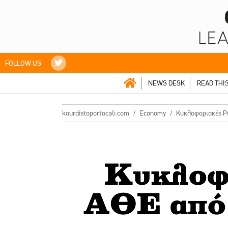
FOLLOW US
NEWS DESK
READ THI
kourdistoportocali.com
Economy
Κυκλοφοριακές Ρυ
Κυκλοφο
ΑΘΕ από 