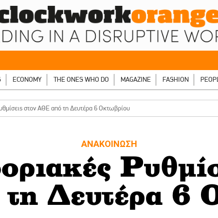
S
ECONOMY
THE ONES WHO DO
MAGAZINE
FASHION
PEOP
θμίσεις στον ΑΘΕ από τη Δευτέρα 6 Οκτωβρίου
ΑΝΑΚΟΙΝΩΣΗ
ριακές Ρυθμίσ
τη Δευτέρα 6 