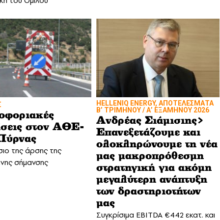
κή του Ομίλου
HELLENIQ ENERGY, ΑΠΟΤΕΛΕΣΜΑΤΑ
Σ
Β’ ΤΡΙΜΗΝΟΥ / Α’ ΕΞΑΜΗΝΟΥ 2026
οφοριακές
Ανδρέας Σιάμισιης>
σεις στον ΑΘΕ-
Επανεξετάζουμε και
Πύρνας
ολοκληρώνουμε τη νέα
σιο της άρσης της
μας μακροπρόθεσμη
ενης σήμανσης
στρατηγική για ακόμη
μεγαλύτερη ανάπτυξη
των δραστηριοτήτων
μας
Συγκρίσιμα EBITDA €442 εκατ. και