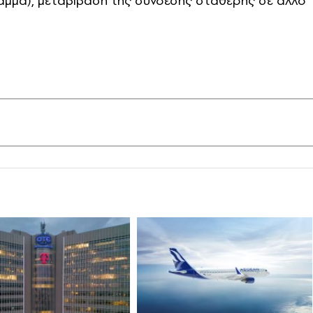
γραμμα), μεταβίβαση της σύνδεσης σταθερής σε άλλο