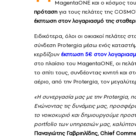
MagentaΟΝΕ και ο κόσμος του 
πρόταση
για τους πελάτες της COSM
έκπτωση στον λογαριασμό της σταθερής
Ειδικότερα, όλοι οι οικιακοί πελάτε
σύνδεση Protergia μέσω ενός καταστ
κερδίζουν
έκπτωση 5€
στον λογαριασ
στο πλαίσιο του MagentaONE, οι πελάτ
το σπίτι τους, συνδέοντας κινητή και σ
αέριο, από την Protergia, τον μεγαλύτ
«Η συνεργασία μας με την Protergia, π
Ενώνοντας τις δυνάμεις μας, προσφέρ
το νοικοκυριό και δημιουργούμε προστ
portfolio
των υπηρεσιών μας, καλύπτον
Παναγιώτης Γαβριηλίδης, Chief Comme