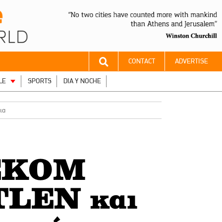
CONTACT
ADVERTISE
LE
SPORTS
DIA Y NOCHE
ια
EKOM
ETLEN και