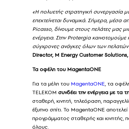
«
Η πολυετής στρατηγική συνεργασία μ
επεκτείνεται δυναμικά. Σήμερα, μέσα 
Picasso, δίνουμε στους πελάτες μας μι
ενέργεια. Στην Protergia καινοτομούμε
σύγχρονες ανάγκες όλων των πελατών
Director, M Energy Customer Solutions
Τα οφέλη του
MagentaONE
Για τα μέλη του
MagentaONE
, τα οφέλ
TELEKOM
συνδέει την ενέργεια με τα τ
σταθερή, κινητή, τηλεόραση, παραγγελ
έξυπνο σπίτι. Το MagentaONE αποτελε
προγράμματος σταθερής και κινητής, π
όλους.