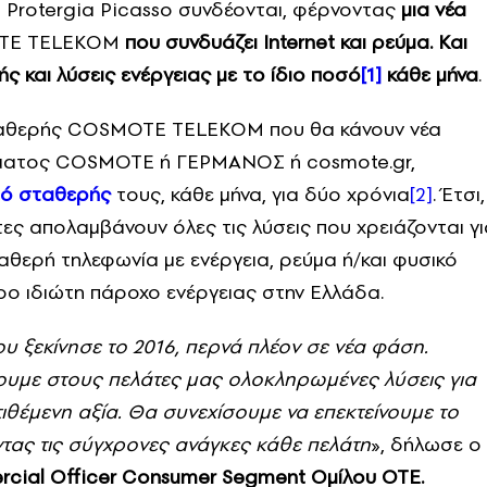
Protergia Picasso συνδέονται, φέρνοντας
μια νέα
OTE TELEKOM
που συνδυάζει Internet και ρεύμα. Και
 και λύσεις ενέργειας
με το ίδιο ποσό
[1]
κάθε μήνα
.
ς σταθερής COSMOTE TELEKOM που θα κάνουν νέα
ήματος COSMOTE ή ΓΕΡΜΑΝΟΣ ή cosmote.gr,
μό σταθερής
τους, κάθε μήνα, για δύο χρόνια
[2]
. Έτσι,
ες απολαμβάνουν όλες τις λύσεις που χρειάζονται γι
ταθερή τηλεφωνία με ενέργεια, ρεύμα ή/και φυσικό
ερο ιδιώτη πάροχο ενέργειας στην Ελλάδα.
ου ξεκίνησε το 2016, περνά πλέον σε νέα φάση.
ουμε στους πελάτες μας ολοκληρωμένες λύσεις για
ιθέμενη αξία. Θα συνεχίσουμε να επεκτείνουμε το
τας τις σύγχρονες ανάγκες κάθε πελάτη
», δήλωσε ο
rcial Officer Consumer Segment Ομίλου ΟΤΕ.