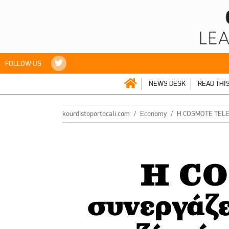
FOLLOW US
NEWS DESK
READ THI
kourdistoportocali.com
Economy
Η COSMOTE TELEKO
Η C
συνεργάζ