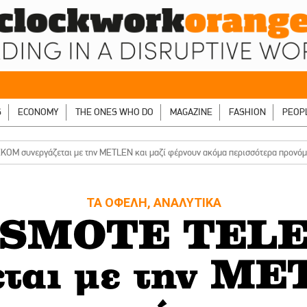
S
ECONOMY
THE ONES WHO DO
MAGAZINE
FASHION
PEOP
M συνεργάζεται με την METLEN και μαζί φέρνουν ακόμα περισσότερα προνόμ
ΤΑ ΟΦΕΛΗ, ΑΝΑΛΥΤΙΚΑ
OSMOTE TEL
εται με την M