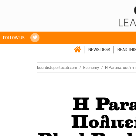
FOLLOW US
NEWS DESK
READ THI
kourdistoportocali.com
Economy
H Parana, αυτή η
H Para
Πολιτεί