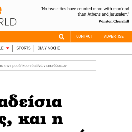
CONTACT
ADVERTISE
LE
SPORTS
DIA Y NOCHE
 για την προσέλκυση διεθνών επενδύσεων
αδείσια
ς, και η