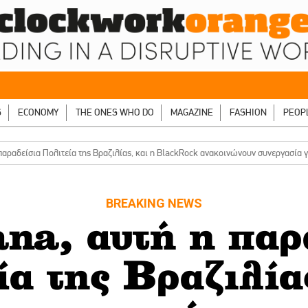
S
ECONOMY
THE ONES WHO DO
MAGAZINE
FASHION
PEOP
 παραδείσια Πολιτεία της Βραζιλίας, και η BlackRock ανακοινώνουν συνεργασία
BREAKING NEWS
na, αυτή η παρ
α της Βραζιλία