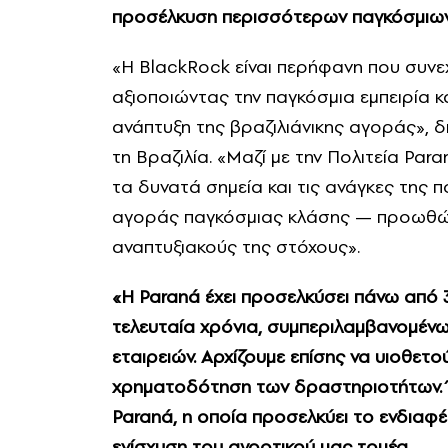
προσέλκυση περισσότερων παγκόσμιων
«Η BlackRock είναι περήφανη που συνεχί
αξιοποιώντας την παγκόσμια εμπειρία κα
ανάπτυξη της βραζιλιάνικης αγοράς»,
τη Βραζιλία. «Μαζί με την Πολιτεία Par
τα δυνατά σημεία και τις ανάγκες της 
αγοράς παγκόσμιας κλάσης — προωθώ
αναπτυξιακούς της στόχους».
«Η Paraná έχει προσελκύσει πάνω από 3
τελευταία χρόνια, συμπεριλαμβανομένω
εταιρειών. Αρχίζουμε επίσης να υιοθετο
χρηματοδότηση των δραστηριοτήτων. Έ
Paraná, η οποία προσελκύει το ενδιαφ
ενίσχυση του αγροτικού μας τομέα.