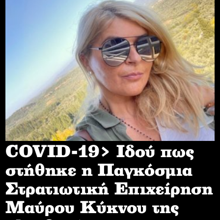
COVID-19> Iδού πως
στήθηκε η Παγκόσμια
Στρατιωτική Επιχείρηση
Mαύρου Κύκνου της