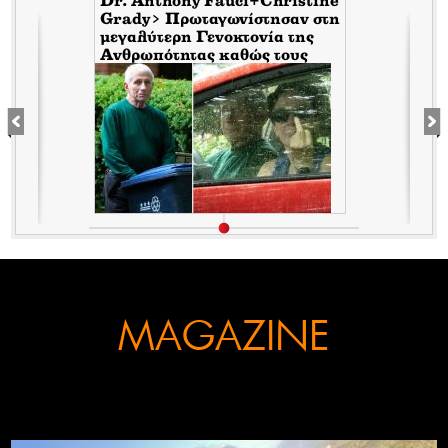
Dr. Anthony Fauci+Christine
Grady> Πρωταγωνίστησαν στη
μεγαλύτερη Γενοκτονία της
Ανθρωπότητας καθώς τους
κάλυπταν οι μηντιακές
ερπύστριες του deep state.
Τώρα η σύζυγος υψώνει το
δάχτυλο στους φωτορεπόρτερ
MAGAZINE