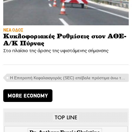
ΝΕΑ ΟΔΟΣ
Κυκλοφοριακές Ρυθμίσεις στον ΑΘΕ-
Α/Κ Πύρνας
Στο πλαίσιο της άρσης της υφιστάμενης σήμανσης
H Eπιτροπή Κεφαλαιαγοράς (SEC) επέβαλε πρόστιμα άνω των 25 εκατομμυρίων δολαρίων στις Vanguard και Empower
MORE ECONOMY
TOP LINE