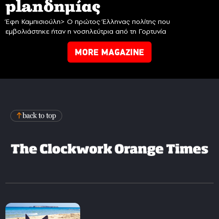
planδημίας
Έφη Καμπισιούλη> Ο πρώτος Έλληνας πολίτης που
εμβολιάστηκε ήταν η νοσηλεύτρια από τη Γορτυνία
MORE MAGAZINE