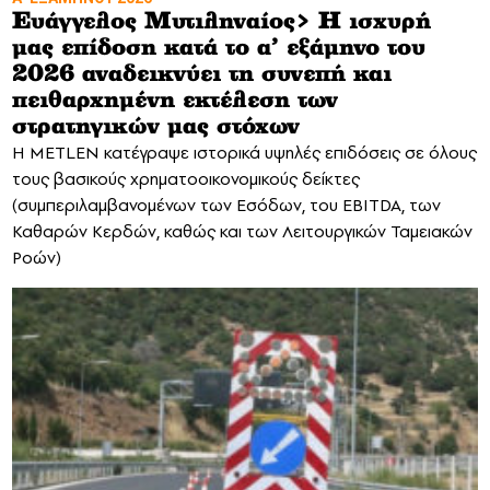
Ευάγγελος Μυτιληναίος> Η ισχυρή
μας επίδοση κατά το α’ εξάμηνο του
2026 αναδεικνύει τη συνεπή και
πειθαρχημένη εκτέλεση των
στρατηγικών μας στόχων
Η METLEN κατέγραψε ιστορικά υψηλές επιδόσεις σε όλους
τους βασικούς χρηματοοικονομικούς δείκτες
(συμπεριλαμβανομένων των Εσόδων, του EBITDA, των
Καθαρών Κερδών, καθώς και των Λειτουργικών Ταμειακών
Ροών)