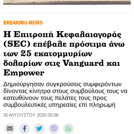
GOLDEN TRAVELLER
BREAKING NEWS
SOOZIE’S FRIENDS
H Eπιτροπή Κεφαλαιαγοράς
CULTURE
(SEC) επέβαλε πρόστιμα άνω
TASTELAND
των 25 εκατομμυρίων
δολαρίων στις Vanguard και
TECH
Empower
HEALTH
Δημιούργησαν συγκρούσεις συμφερόντων
δίνοντας κίνητρα στους συμβούλους τους να
MEDIALAND
κατευθύνουν τους πελάτες τους προς
συμβουλευτικές υπηρεσίες επί πληρωμή
DRIVE
30 ΑΥΓΟΥΣΤΟΥ 2025 05:08
SPORTS
DIA Y NOCHE