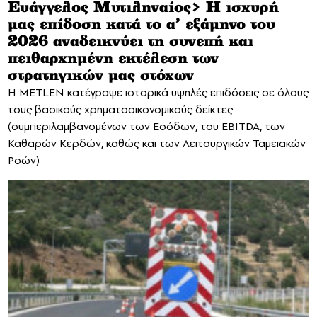
Ευάγγελος Μυτιληναίος> Η ισχυρή
μας επίδοση κατά το α’ εξάμηνο του
2026 αναδεικνύει τη συνεπή και
πειθαρχημένη εκτέλεση των
στρατηγικών μας στόχων
Η METLEN κατέγραψε ιστορικά υψηλές επιδόσεις σε όλους
τους βασικούς χρηματοοικονομικούς δείκτες
(συμπεριλαμβανομένων των Εσόδων, του EBITDA, των
Καθαρών Κερδών, καθώς και των Λειτουργικών Ταμειακών
Ροών)