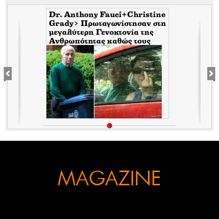
Dr. Anthony Fauci+Christine
Grady> Πρωταγωνίστησαν στη
μεγαλύτερη Γενοκτονία της
Ανθρωπότητας καθώς τους
κάλυπταν οι μηντιακές
ερπύστριες του deep state.
Τώρα η σύζυγος υψώνει το
δάχτυλο στους φωτορεπόρτερ
MAGAZINE