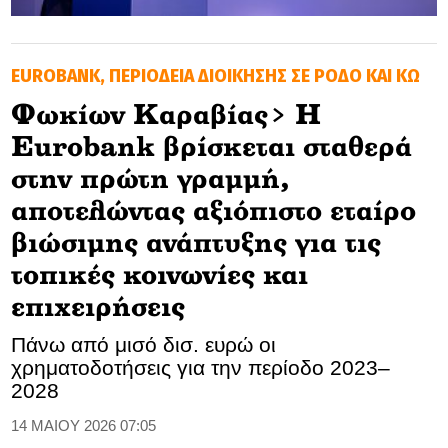
GOLDEN TRAVELLER
EUROBANK, ΠΕΡΙΟΔΕΙΑ ΔΙΟΙΚΗΣΗΣ ΣΕ ΡΟΔΟ ΚΑΙ ΚΩ
SOOZIE’S FRIENDS
Φωκίων Καραβίας> Η
CULTURE
Eurobank βρίσκεται σταθερά
TASTELAND
στην πρώτη γραμμή,
αποτελώντας αξιόπιστο εταίρο
TECH
βιώσιμης ανάπτυξης για τις
HEALTH
τοπικές κοινωνίες και
επιχειρήσεις
MEDIALAND
Πάνω από μισό δισ. ευρώ οι
DRIVE
χρηματοδοτήσεις για την περίοδο 2023–
2028
SPORTS
14 ΜΑΙΟΥ 2026 07:05
DIA Y NOCHE