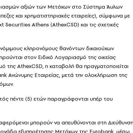
ιασμών αξιών των Μετόχων στο Σύστημα Άυλων
ράπεζες και χρηματιστηριακές εταιρείες), σύμφωνα με
 Securities Athens (AthexCSD) και τις σχετικές
ε νόμιμους κληρονόμους θανόντων δικαιούχων
τηρούνται στον Ειδικό Λογαριασμό της οικείας
σμό της AthexCSD, η καταβολή θα πραγματοποιείται
nk Ανώνυμης Εταιρείας, μετά την ολοκλήρωση της
όμων.
τός πέντε (5) ετών παραγράφονται υπέρ του
ιαφερόμενοι μπορούν να απευθύνονται στη Διεύθυνσ
α μονάδα εξυπηρέτησης Μετόχων της Eurobank, μέσω