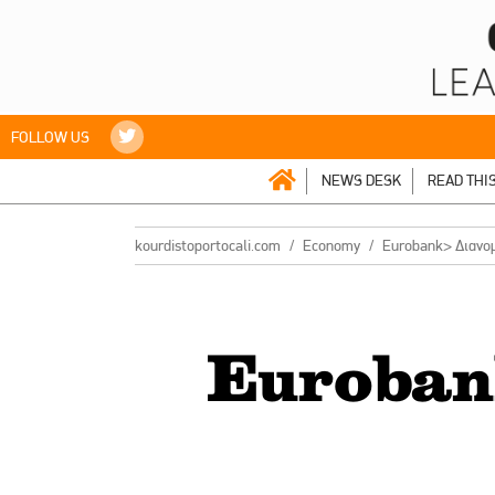
FOLLOW US
NEWS DESK
READ THI
kourdistoportocali.com
Economy
Eurobank> Διανο
Euroban