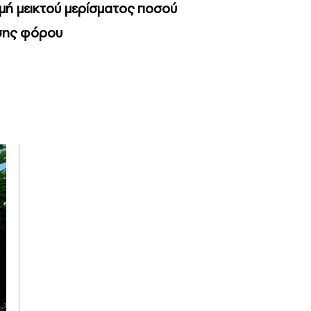
ομή μεικτού μερίσματος ποσού
ησης φόρου