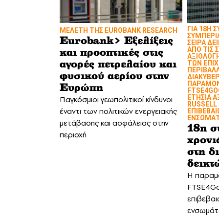
ΓΙΑ 18Η 
MΕΛΕΤΗ ΤΗΣ EUROBANK RESEARCH
ΣΥΜΠΕΡΙ
Eurobank> Εξελίξεις
ΣΕΙΡΑ ΔΕ
ΑΠΟ ΤΙΣ 
και προοπτικές στις
ΑΞΙΟΛΟΓΗ
ΤΩΝ ΕΠΙ
αγορές πετρελαίου και
ΠΕΡΙΒΑΛΛ
φυσικού αερίου στην
ΔΙΑΚΥΒΕΡ
ΠΑΡΑΜΟΝ
Ευρώπη
FTSE4GO
ΕΤΗΣΙΑ Α
Παγκόσμιοι γεωπολιτικοί κίνδυνοι
RUSSELL 
έναντι των πολιτικών ενεργειακής
ΕΠΙΒΕΒΑΙ
ΕΝΣΩΜΑΤΩ
μετάβασης και ασφάλειας στην
18η σ
περιοχή
χρονι
στη δ
δεικ
Η παραμο
FTSE4Go
επιβεβαι
ενσωμάτ