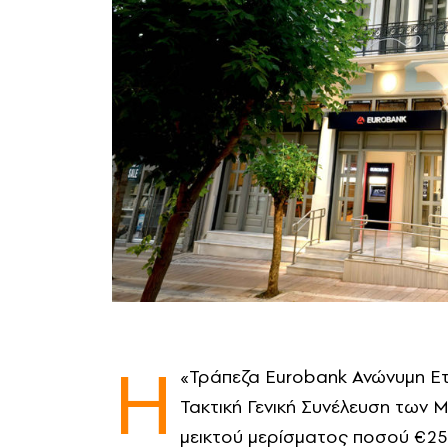
Η
«Τράπεζα Eurobank Ανώνυμη Ετα
Τακτική Γενική Συνέλευση των Μ
μεικτού μερίσματος ποσού €258