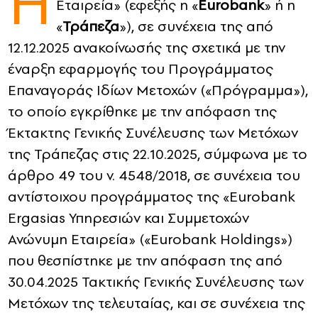
Η
Εταιρεία» (εφεξής η «
Eurobank
» ή η
«
Τράπεζα
»), σε συνέχεια της από
CONTACT
12.12.2025 ανακοίνωσής της σχετικά με την
ADVERTISE
έναρξη εφαρμογής του Προγράμματος
Επαναγοράς Ιδίων Μετοχών («Πρόγραμμα»),
το οποίο εγκρίθηκε με την απόφαση της
Έκτακτης Γενικής Συνέλευσης των Μετόχων
της Τράπεζας στις 22.10.2025, σύμφωνα με το
άρθρο 49 του ν. 4548/2018, σε συνέχεια του
αντίστοιχου προγράμματος της «Eurobank
Ergasias Υπηρεσιών και Συμμετοχών
Ανώνυμη Εταιρεία» («Eurobank Holdings»)
που θεσπίστηκε με την απόφαση της από
30.04.2025 Τακτικής Γενικής Συνέλευσης των
Μετόχων της τελευταίας, και σε συνέχεια της