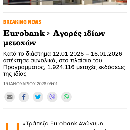
GOLDEN TRAVELLER
BREAKING NEWS
SOOZIE’S FRIENDS
Eurobank> Αγορές ιδίων
CULTURE
μετοχών
TASTELAND
Κατά το διάστημα 12.01.2026 – 16.01.2026
απέκτησε συνολικά, στο πλαίσιο του
TECH
Προγράμματος, 1.924.116 μετοχές εκδόσεως
της ιδίας
HEALTH
19 ΙΑΝΟΥΑΡΙΟΥ 2026 09:01
MEDIALAND
DRIVE
SPORTS
«Τράπεζα Eurobank Ανώνυμη
DIA Y NOCHE