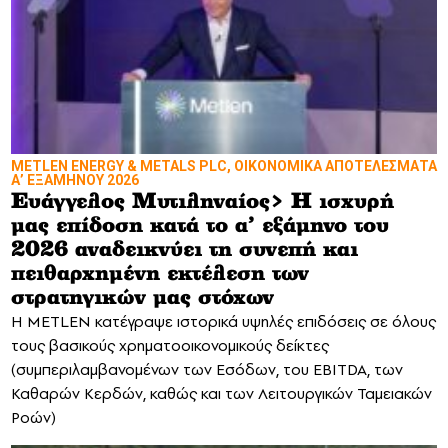
METLEN ENERGY & METALS PLC, ΟΙΚΟΝΟΜΙΚΑ ΑΠΟΤΕΛΕΣΜΑΤΑ
Α’ ΕΞΑΜΗΝΟΥ 2026
Ευάγγελος Μυτιληναίος> Η ισχυρή
μας επίδοση κατά το α’ εξάμηνο του
2026 αναδεικνύει τη συνεπή και
πειθαρχημένη εκτέλεση των
στρατηγικών μας στόχων
Η METLEN κατέγραψε ιστορικά υψηλές επιδόσεις σε όλους
τους βασικούς χρηματοοικονομικούς δείκτες
(συμπεριλαμβανομένων των Εσόδων, του EBITDA, των
Καθαρών Κερδών, καθώς και των Λειτουργικών Ταμειακών
Ροών)