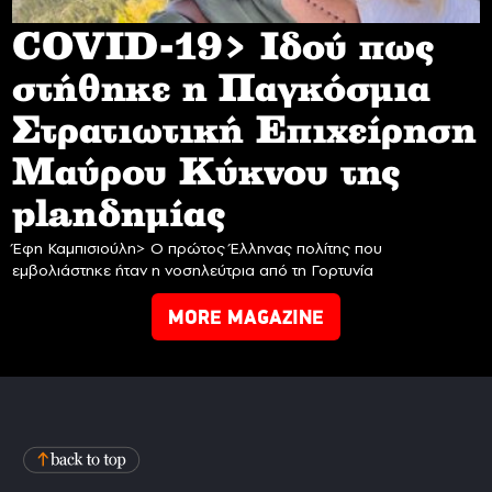
COVID-19> Iδού πως
στήθηκε η Παγκόσμια
Στρατιωτική Επιχείρηση
Mαύρου Κύκνου της
planδημίας
Έφη Καμπισιούλη> Ο πρώτος Έλληνας πολίτης που
εμβολιάστηκε ήταν η νοσηλεύτρια από τη Γορτυνία
MORE MAGAZINE