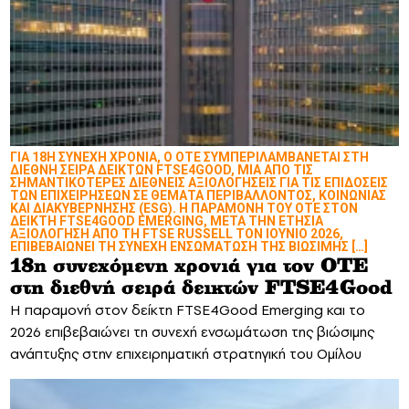
ΓΙΑ 18Η ΣΥΝΕΧΗ ΧΡΟΝΙΑ, Ο ΟΤΕ ΣΥΜΠΕΡΙΛΑΜΒΑΝΕΤΑΙ ΣΤΗ
ΔΙΕΘΝΗ ΣΕΙΡΑ ΔΕΙΚΤΩΝ FTSE4GOOD, ΜΙΑ ΑΠΟ ΤΙΣ
ΣΗΜΑΝΤΙΚΟΤΕΡΕΣ ΔΙΕΘΝΕΙΣ ΑΞΙΟΛΟΓΗΣΕΙΣ ΓΙΑ ΤΙΣ ΕΠΙΔΟΣΕΙΣ
ΤΩΝ ΕΠΙΧΕΙΡΗΣΕΩΝ ΣΕ ΘΕΜΑΤΑ ΠΕΡΙΒΑΛΛΟΝΤΟΣ, ΚΟΙΝΩΝΙΑΣ
ΚΑΙ ΔΙΑΚΥΒΕΡΝΗΣΗΣ (ESG). Η ΠΑΡΑΜΟΝΗ ΤΟΥ ΟΤΕ ΣΤΟΝ
ΔΕΙΚΤΗ FTSE4GOOD EMERGING, ΜΕΤΑ ΤΗΝ ΕΤΗΣΙΑ
ΑΞΙΟΛΟΓΗΣΗ ΑΠΟ ΤΗ FTSE RUSSELL ΤΟΝ ΙΟΥΝΙΟ 2026,
ΕΠΙΒΕΒΑΙΩΝΕΙ ΤΗ ΣΥΝΕΧΗ ΕΝΣΩΜΑΤΩΣΗ ΤΗΣ ΒΙΩΣΙΜΗΣ […]
18η συνεχόμενη χρονιά για τον ΟΤΕ
στη διεθνή σειρά δεικτών FTSE4Good
Η παραμονή στον δείκτη FTSE4Good Emerging και το
2026 επιβεβαιώνει τη συνεχή ενσωμάτωση της βιώσιμης
ανάπτυξης στην επιχειρηματική στρατηγική του Ομίλου