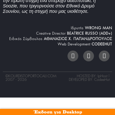
την πρώτη στιγμή ένα υπέροχο αδεσποτάκι, η
Soozie, που τριγυρνούσε στον Εθνικό Δρυμό
Σουνίου, ως τη στιγμή που μας υιοθέτησε.
Iδρυτής
WRONG MAN
Creative Director
BEATRICE RUSSO (ADD+)
Ειδικός Σύμβουλος
ΑΘΑΝΑΣΙΟΣ Χ. ΠΑΠΑΝΔΡΟΠΟΥΛΟΣ
Web Development
CODEEHUT
©
KOURDISTOPORTOCALI.COM
HOSTED BY: IpHost |
2007 - 2026
DEVELOPED BY:
CodeeHut
Έκδοση για Desktop