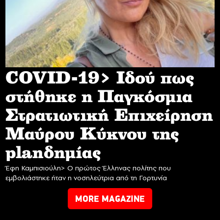
COVID-19> Iδού πως
στήθηκε η Παγκόσμια
Στρατιωτική Επιχείρηση
Mαύρου Κύκνου της
planδημίας
Έφη Καμπισιούλη> Ο πρώτος Έλληνας πολίτης που
εμβολιάστηκε ήταν η νοσηλεύτρια από τη Γορτυνία
MORE MAGAZINE