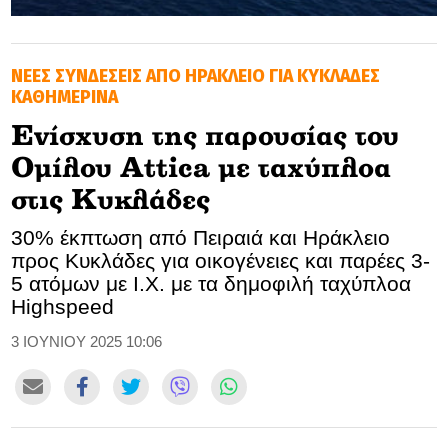
GOLDEN TRAVELLER
ΝΕΕΣ ΣΥΝΔΕΣΕΙΣ ΑΠΟ ΗΡΑΚΛΕΙΟ ΓΙΑ ΚΥΚΛΑΔΕΣ
SOOZIE’S FRIENDS
ΚΑΘΗΜΕΡΙΝΑ
CULTURE
Ενίσχυση της παρουσίας του
Ομίλου Attica με ταχύπλοα
TASTELAND
στις Κυκλάδες
TECH
30% έκπτωση από Πειραιά και Ηράκλειο
προς Κυκλάδες για οικογένειες και παρέες 3-
HEALTH
5 ατόμων με Ι.Χ. με τα δημοφιλή ταχύπλοα
Highspeed
MEDIALAND
3 ΙΟΥΝΙΟΥ 2025 10:06
DRIVE
SPORTS
DIA Y NOCHE