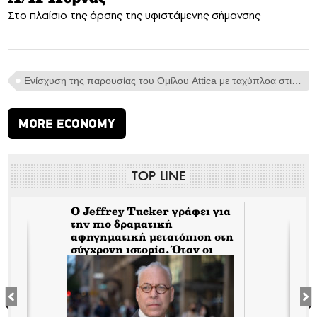
Στο πλαίσιο της άρσης της υφιστάμενης σήμανσης
Ενίσχυση της παρουσίας του Ομίλου Attica με ταχύπλοα στις Κυκλάδες> Νέες συνδέσεις από Ηράκλειο για Κυκλάδες καθημερινά
MORE ECONOMY
TOP LINE
Ο Jeffrey Tucker γράφει για
την πιο δραματική
s
αφηγηματική μετατόπιση στη
σύγχρονη ιστορία. Όταν οι
κυβερνήσεις πέταξαν τις
μάσκες τους