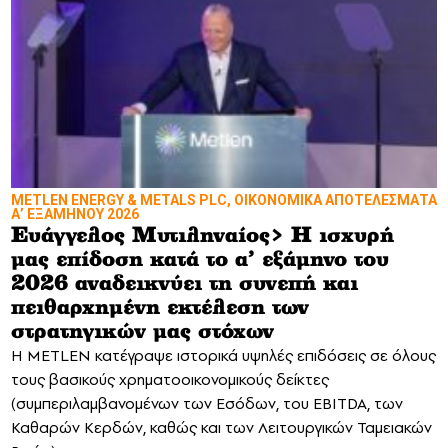
METLEN ENERGY & METALS PLC, ΟΙΚΟΝΟΜΙΚΑ ΑΠΟΤΕΛΕΣΜΑΤΑ
Α’ ΕΞΑΜΗΝΟΥ 2026
Ευάγγελος Μυτιληναίος> Η ισχυρή
μας επίδοση κατά το α’ εξάμηνο του
2026 αναδεικνύει τη συνεπή και
πειθαρχημένη εκτέλεση των
στρατηγικών μας στόχων
Η METLEN κατέγραψε ιστορικά υψηλές επιδόσεις σε όλους
τους βασικούς χρηματοοικονομικούς δείκτες
(συμπεριλαμβανομένων των Εσόδων, του EBITDA, των
Καθαρών Κερδών, καθώς και των Λειτουργικών Ταμειακών