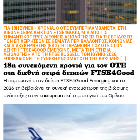
ΓΙΑ 18Η ΣΥΝΕΧΗ ΧΡΟΝΙΑ, Ο ΟΤΕ ΣΥΜΠΕΡΙΛΑΜΒΑΝΕΤΑΙ ΣΤΗ
ΔΙΕΘΝΗ ΣΕΙΡΑ ΔΕΙΚΤΩΝ FTSE4GOOD, ΜΙΑ ΑΠΟ ΤΙΣ
ΣΗΜΑΝΤΙΚΟΤΕΡΕΣ ΔΙΕΘΝΕΙΣ ΑΞΙΟΛΟΓΗΣΕΙΣ ΓΙΑ ΤΙΣ ΕΠΙΔΟΣΕΙΣ
ΤΩΝ ΕΠΙΧΕΙΡΗΣΕΩΝ ΣΕ ΘΕΜΑΤΑ ΠΕΡΙΒΑΛΛΟΝΤΟΣ, ΚΟΙΝΩΝΙΑΣ
ΚΑΙ ΔΙΑΚΥΒΕΡΝΗΣΗΣ (ESG). Η ΠΑΡΑΜΟΝΗ ΤΟΥ ΟΤΕ ΣΤΟΝ
ΔΕΙΚΤΗ FTSE4GOOD EMERGING, ΜΕΤΑ ΤΗΝ ΕΤΗΣΙΑ
ΑΞΙΟΛΟΓΗΣΗ ΑΠΟ ΤΗ FTSE RUSSELL ΤΟΝ ΙΟΥΝΙΟ 2026,
ΕΠΙΒΕΒΑΙΩΝΕΙ ΤΗ ΣΥΝΕΧΗ ΕΝΣΩΜΑΤΩΣΗ ΤΗΣ ΒΙΩΣΙΜΗΣ […]
18η συνεχόμενη χρονιά για τον ΟΤΕ
στη διεθνή σειρά δεικτών FTSE4Good
Η παραμονή στον δείκτη FTSE4Good Emerging και το
2026 επιβεβαιώνει τη συνεχή ενσωμάτωση της βιώσιμης
ανάπτυξης στην επιχειρηματική στρατηγική του Ομίλου