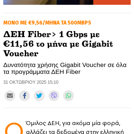
GOLDEN TRAVELLER
ΜΟΝΟ ΜΕ €9,56/ΜΗΝΑ ΤΑ 500MBPS
SOOZIE’S FRIENDS
ΔΕΗ Fiber> 1 Gbps με
CULTURE
€11,56 το μήνα με Gigabit
TASTELAND
Voucher
Δυνατότητα χρήσης Gigabit Voucher σε όλα
TECH
τα προγράμματα ΔΕΗ Fiber
HEALTH
31 ΟΚΤΩΒΡΙΟΥ 2025 15:10
MEDIALAND
DRIVE
Ο
SPORTS
Όμιλος ΔΕΗ, για ακόμα μία φορά,
αλλάζει τα δεδομένα στην ελληνική
DIA Y NOCHE