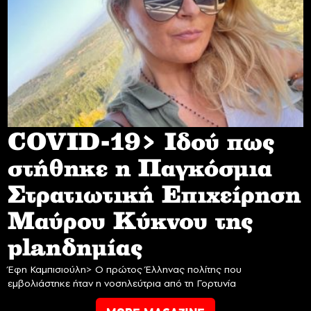
COVID-19> Iδού πως
στήθηκε η Παγκόσμια
Στρατιωτική Επιχείρηση
Mαύρου Κύκνου της
planδημίας
Έφη Καμπισιούλη> Ο πρώτος Έλληνας πολίτης που
εμβολιάστηκε ήταν η νοσηλεύτρια από τη Γορτυνία