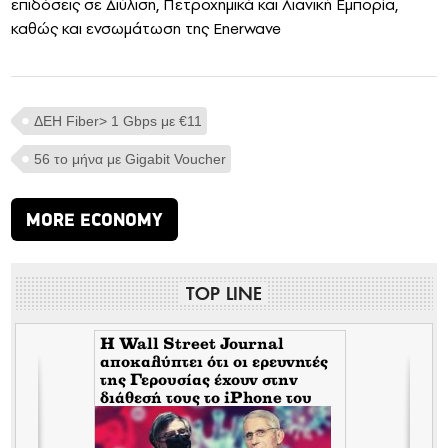
επιδόσεις σε Διύλιση, Πετροχημικά και Λιανική Εμπορία,
καθώς και ενσωμάτωση της Enerwave
ΔΕΗ Fiber> 1 Gbps με €11
56 το μήνα με Gigabit Voucher
MORE ECONOMY
TOP LINE
H Wall Street Journal
αποκαλύπτει ότι οι ερευνητές
της Γερουσίας έχουν στην
διάθεσή τους το iPhone του
Tony Fauci από την περίοδο
της πανδημίας. Τι σημαίνει