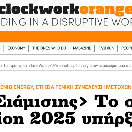
S
ECONOMY
THE ONES WHO DO
MAGAZINE
FASHION
PEOP
ς> Tο στρατηγικό πλάνο Vision 2025 υπήρξε ορόσημο για τον μετασχηματισμό 
ENIQ ENERGY, ΕΤΗΣΙΑ ΓΕΝΙΚΗ ΣΥΝΕΛΕΥΣΗ ΜΕΤΟΧΩΝ
ιάμισιης> Tο 
ion 2025 υπήρ