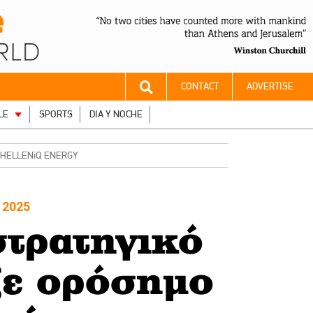
CONTACT
ADVERTISE
LE
SPORTS
DIA Y NOCHE
της HELLENiQ ENERGY
 2025
στρατηγικό
ξε ορόσημο