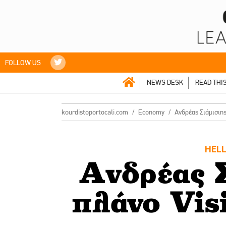
FOLLOW US
NEWS DESK
READ THI
kourdistoportocali.com
Economy
Ανδρέας Σιάμισιη
HELL
Ανδρέας Σ
πλάνο Vis