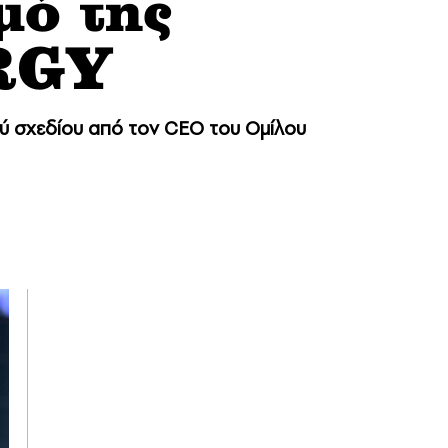
μό της
RGY
ύ σχεδίου από τον CEO του Ομίλου