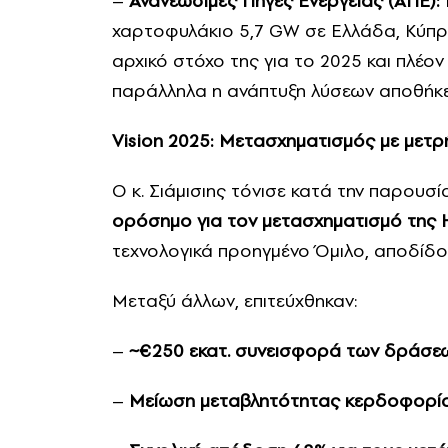
–
Ανανεώσιμες Πηγές Ενέργειας (ΑΠΕ):
χαρτοφυλάκιο 5,7 GW σε Ελλάδα, Κύπρ
αρχικό στόχο της για το 2025 και πλέο
παράλληλα η ανάπτυξη λύσεων αποθήκ
Vision 2025: Μετασχηματισμός με μετ
Ο κ. Σιάμισιης τόνισε κατά την παρουσί
ορόσημο για τον μετασχηματισμό τη
τεχνολογικά προηγμένο Όμιλο, αποδίδ
Μεταξύ άλλων, επιτεύχθηκαν:
–
~€250 εκατ. συνεισφορά των δράσ
–
Μείωση μεταβλητότητας κερδοφορί