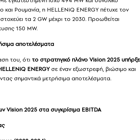
Με εγκατεστημένη ισχύ 494 MW και συνολικό
ο και Ρουμανία, η HELLENiQ ENERGY πέτυχε τον
ν στοχεύει τα 2 GW μέχρι το 2030. Προωθείται
ευσης 150 MW.
ρήσιμα αποτελέσματα
αση του, ότι
το στρατηγικό πλάνο Vision 2025 υπήρξε
ς HELLENiQ ENERGY
σε έναν εξωστρεφή, βιώσιμο και
οντας σημαντικά μετρήσιμα αποτελέσματα.
εων
Vision
2025 στα συγκρίσιμα EBITDA
ας